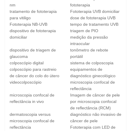
nm
fototerapia
tratamento de fototerapia
Fototerapia UVB domiciliar
para vitiligo
dose de fototerapia UVB
Fototerapia NB-UVB
tempo de tratamento UVB
dispositivo de fototerapia
triagem de PIO
domiciliar
medição da pressão
intraocular
dispositivo de triagem de
tonômetro de rebote
glaucoma
portátil
colposcópio digital
sistema de colposcopia
colposcópio para rastreio
equipamentos de
de câncer do colo do útero
diagnóstico ginecológico
videocolposcópio
microscopia confocal de
reflectância
microscopia confocal de
Imagem de câncer de pele
reflectância in vivo
por microscopia confocal
de reflectância (RCM)
dermatoscopia versus
diagnóstico não invasivo de
microscopia confocal de
câncer de pele
reflectância
Fototerapia com LED de