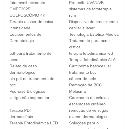
fotoenvelhecimento
Proteção UVA/UVB
CMEF2025
sistemas de fototerapia
COLPOSCÓPIO 4K
rcm
Terapia a laser de baixa
Dispositivo de crescimento
intensidade
capilar a laser
Equipamentos de
Tecnologia Estética Médica
Dermatologia
Tratamento para acne
cística
pdt para tratamento de
terapia fotodinâmica led
acne
Terapia fotodinâmica ALA
Relato de caso
Carcinoma basocelular
dermatológico
tratamento bcc
ala pdt no tratamento de
câncer de pele
bcc
Remoção de BCC
Psoríase Biológicos
Melasma
vitiligo não segmentar
Carcinoma de células
escamosas cutâneo
Terapia PDT
remoção de verrugas
dermascópio
exame dermatológico
Terapia Fotodinâmica LED
Soluções para o