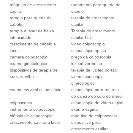
máquina de crescimento
tratamento para queda de
capilar
cabelo
terapia para queda de
terapia de crescimento
cabelo
capilar
terapia a laser de baixa
Terapia de crescimento
intensidade
capilar LLLT
crescimento de cabelo a
video colposcópio
laser
colposcópio óptico
câmera colposcópio
preço da colposcopia
exame ginecológico
luz led vermelha
dispositivos de terapia de
terapia de luz led portátil
luz vermelha
videocolposcópio
ginecológico
exame cervical colposcópio
colposcópio para rastreio
do cancro do colo do útero
colposcopia
colposcópio de vídeo digital
instrumento colposcópio
exame vaginal
biópsia de colposcopia
máquina de colposcopia
crescimento capilar a laser
dispositivo para
crescimento capilar