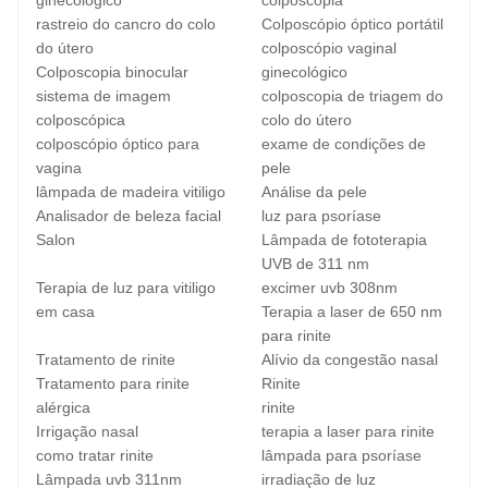
ginecológico
colposcopia
rastreio do cancro do colo
Colposcópio óptico portátil
do útero
colposcópio vaginal
Colposcopia binocular
ginecológico
sistema de imagem
colposcopia de triagem do
colposcópica
colo do útero
colposcópio óptico para
exame de condições de
vagina
pele
lâmpada de madeira vitiligo
Análise da pele
Analisador de beleza facial
luz para psoríase
Salon
Lâmpada de fototerapia
UVB de 311 nm
Terapia de luz para vitiligo
excimer uvb 308nm
em casa
Terapia a laser de 650 nm
para rinite
Tratamento de rinite
Alívio da congestão nasal
Tratamento para rinite
Rinite
alérgica
rinite
Irrigação nasal
terapia a laser para rinite
como tratar rinite
lâmpada para psoríase
Lâmpada uvb 311nm
irradiação de luz