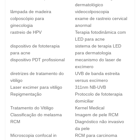
dermatológico
lâmpada de madeira
videocolposcopia
colposcópio para
exame de rastreio cervical
ginecologia
anormal
rastreio de HPV
Terapia fotodinâmica com
LED para acne
dispositivo de fototerapia
sistema de terapia LED
para acne
para dermatologia
dispositivo PDT profissional
mecanismo do laser de
excímero
diretrizes de tratamento do
UVB de banda estreita
vitiligo
versus excímero
Laser excimer para vitiligo
311nm NB-UVB
Repigmentação
Protocolo de fototerapia
domiciliar
Tratamento do Vitiligo
Kernel Medical
Classificação do melasma
Imagem de pele RCM
RCM
Diagnóstico não invasivo
da pele
Microscopia confocal in
RCM para carcinoma