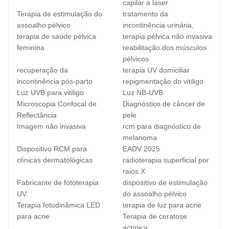
capilar a laser
Terapia de estimulação do
tratamento da
assoalho pélvico
incontinência urinária,
terapia de saúde pélvica
terapia pélvica não invasiva
feminina
reabilitação dos músculos
pélvicos
recuperação da
terapia UV domiciliar
incontinência pós-parto
repigmentação do vitiligo
Luz UVB para vitiligo
Luz NB-UVB
Microscopia Confocal de
Diagnóstico de câncer de
Reflectância
pele
Imagem não invasiva
rcm para diagnóstico de
melanoma
Dispositivo RCM para
EADV 2025
clínicas dermatológicas
radioterapia superficial por
raios X
Fabricante de fototerapia
dispositivo de estimulação
UV
do assoalho pélvico
Terapia fotodinâmica LED
terapia de luz para acne
para acne
Terapia de ceratose
actínica