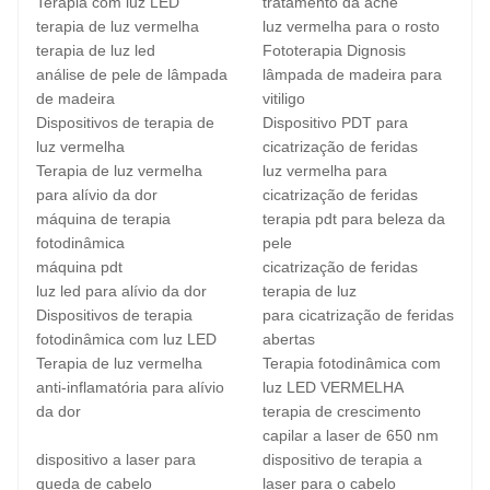
Terapia com luz LED
tratamento da acne
terapia de luz vermelha
luz vermelha para o rosto
terapia de luz led
Fototerapia Dignosis
análise de pele de lâmpada
lâmpada de madeira para
de madeira
vitiligo
Dispositivos de terapia de
Dispositivo PDT para
luz vermelha
cicatrização de feridas
Terapia de luz vermelha
luz vermelha para
para alívio da dor
cicatrização de feridas
máquina de terapia
terapia pdt para beleza da
fotodinâmica
pele
máquina pdt
cicatrização de feridas
luz led para alívio da dor
terapia de luz
Dispositivos de terapia
para cicatrização de feridas
fotodinâmica com luz LED
abertas
Terapia de luz vermelha
Terapia fotodinâmica com
anti-inflamatória para alívio
luz LED VERMELHA
da dor
terapia de crescimento
capilar a laser de 650 nm
dispositivo a laser para
dispositivo de terapia a
queda de cabelo
laser para o cabelo