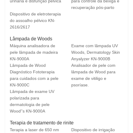
urinária e disfunção pélvica
para controle da bexiga e
recuperação pós-parto
Dispositivo de eletroterapia
do assoalho pélvico KN-
2616/2617
Lâmpada de Woods
Máquina analisadora de
Exame com lâmpada UV
pele lâmpada de madeira
Woods, Dermatology Skin
KN-9000A
Anyalyzer KN-9000B
Lâmpada de Wood
Analisador de pele com
Diagnóstico Fototerapia
lâmpada de Wood para
para cuidados com a pele
exame de vitiligo e
KN-9000C
psoríase.
Lâmpada de exame UV
polarizada para
dermatologia de pele
Wood''s KN-9000A
Terapia de tratamento de rinite
Terapia a laser de 650 nm
Dispositivo de irrigação