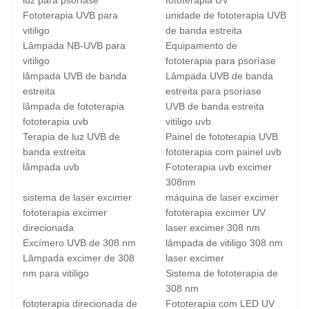
luz para psoríase
fototerapia UV
Fototerapia UVB para
unidade de fototerapia UVB
vitiligo
de banda estreita
Lâmpada NB-UVB para
Equipamento de
vitiligo
fototerapia para psoríase
lâmpada UVB de banda
Lâmpada UVB de banda
estreita
estreita para psoríase
lâmpada de fototerapia
UVB de banda estreita
fototerapia uvb
vitiligo uvb
Terapia de luz UVB de
Painel de fototerapia UVB
banda estreita
fototerapia com painel uvb
lâmpada uvb
Fototerapia uvb excimer
308nm
sistema de laser excimer
máquina de laser excimer
fototerapia excimer
fototerapia excimer UV
direcionada
laser excimer 308 nm
Excímero UVB de 308 nm
lâmpada de vitiligo 308 nm
Lâmpada excimer de 308
laser excimer
nm para vitiligo
Sistema de fototerapia de
308 nm
fototerapia direcionada de
Fototerapia com LED UV