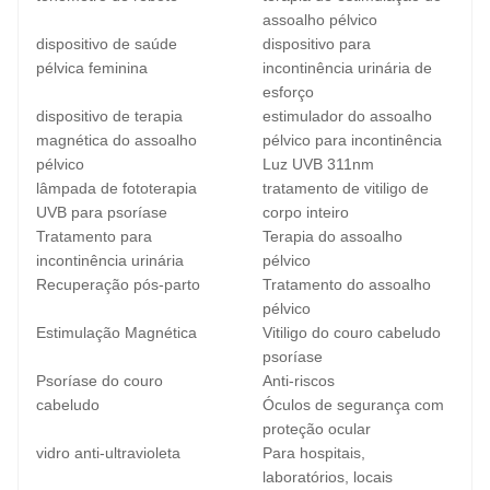
assoalho pélvico
dispositivo de saúde
dispositivo para
pélvica feminina
incontinência urinária de
esforço
dispositivo de terapia
estimulador do assoalho
magnética do assoalho
pélvico para incontinência
pélvico
Luz UVB 311nm
lâmpada de fototerapia
tratamento de vitiligo de
UVB para psoríase
corpo inteiro
Tratamento para
Terapia do assoalho
incontinência urinária
pélvico
Recuperação pós-parto
Tratamento do assoalho
pélvico
Estimulação Magnética
Vitiligo do couro cabeludo
psoríase
Psoríase do couro
Anti-riscos
cabeludo
Óculos de segurança com
proteção ocular
vidro anti-ultravioleta
Para hospitais,
laboratórios, locais