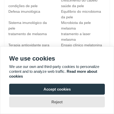
crescimento do cabelo
condições de pele
saúde da pele
Defesa imunológica
Equilíbrio do microbioma
da pele
Sistema imunológico da
Microbiota da pele
pele
melasma
tratamento de melasma
tratamento a laser
melasma
Terapia antioxidante para
Ensaio clínico melatonina
hiperpigmentação
Melhores dicas de
cuidados com a pele no
We use cookies
inverno 2024
We use our own and third-party cookies to personalize
Proteção contra vitiligo no
cuidados de inverno com
content and to analyze web traffic.
Read more about
inverno
psoríase
cookies
fototerapia
Insights dermatológicos
para pele seca
Accept cookies
sintomas de queda de
tratamento para queda de
cabelo
cabelo
alopecia androgenética
alopecia areata
Reject
perda de cabelo feminina
Fototerapia UV
Home
Chat
Search
Inquiry
Vitiligo
Aparelhos de fototerapia