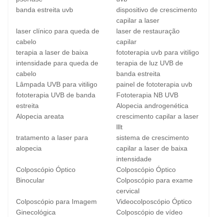
banda estreita uvb
dispositivo de crescimento
capilar a laser
laser clínico para queda de
laser de restauração
cabelo
capilar
terapia a laser de baixa
fototerapia uvb para vitiligo
intensidade para queda de
terapia de luz UVB de
cabelo
banda estreita
Lâmpada UVB para vitiligo
painel de fototerapia uvb
fototerapia UVB de banda
Fototerapia NB UVB
estreita
Alopecia androgenética
Alopecia areata
crescimento capilar a laser
lllt
tratamento a laser para
sistema de crescimento
alopecia
capilar a laser de baixa
intensidade
Colposcópio Óptico
Colposcópio Óptico
Binocular
Colposcópio para exame
cervical
Colposcópio para Imagem
Videocolposcópio Óptico
Ginecológica
Colposcópio de vídeo