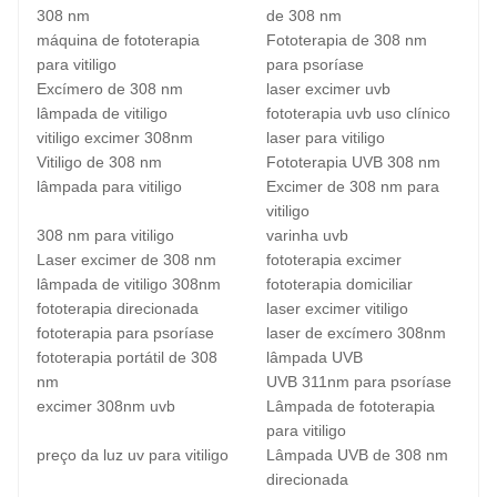
308 nm
de 308 nm
máquina de fototerapia
Fototerapia de 308 nm
para vitiligo
para psoríase
Excímero de 308 nm
laser excimer uvb
lâmpada de vitiligo
fototerapia uvb uso clínico
vitiligo excimer 308nm
laser para vitiligo
Vitiligo de 308 nm
Fototerapia UVB 308 nm
lâmpada para vitiligo
Excimer de 308 nm para
vitiligo
308 nm para vitiligo
varinha uvb
Laser excimer de 308 nm
fototerapia excimer
lâmpada de vitiligo 308nm
fototerapia domiciliar
fototerapia direcionada
laser excimer vitiligo
fototerapia para psoríase
laser de excímero 308nm
fototerapia portátil de 308
lâmpada UVB
nm
UVB 311nm para psoríase
excimer 308nm uvb
Lâmpada de fototerapia
para vitiligo
preço da luz uv para vitiligo
Lâmpada UVB de 308 nm
direcionada