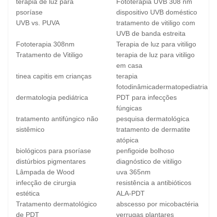
terapia de luz para
Fototerapia UVB 308 nm
psoríase
dispositivo UVB doméstico
UVB vs. PUVA
tratamento de vitiligo com
UVB de banda estreita
Fototerapia 308nm
Terapia de luz para vitiligo
Tratamento de Vitiligo
terapia de luz para vitiligo
em casa
tinea capitis em crianças
terapia
fotodinâmicadermatopediatria
dermatologia pediátrica
PDT para infecções
fúngicas
tratamento antifúngico não
pesquisa dermatológica
sistêmico
tratamento de dermatite
atópica
biológicos para psoríase
penfigoide bolhoso
distúrbios pigmentares
diagnóstico de vitiligo
Lâmpada de Wood
uva 365nm
infecção de cirurgia
resistência a antibióticos
estética
ALA-PDT
Tratamento dermatológico
abscesso por micobactéria
de PDT
verrugas plantares