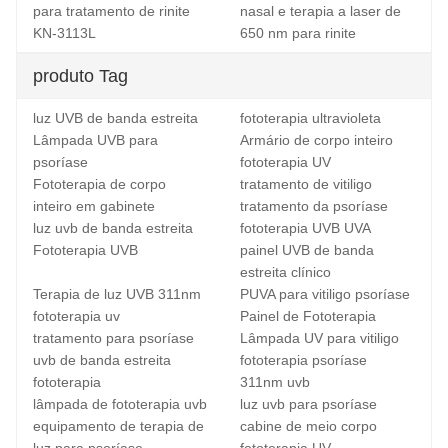
para tratamento de rinite
nasal e terapia a laser de
KN-3113L
650 nm para rinite
produto Tag
luz UVB de banda estreita
fototerapia ultravioleta
Lâmpada UVB para
Armário de corpo inteiro
psoríase
fototerapia UV
Fototerapia de corpo
tratamento de vitiligo
inteiro em gabinete
tratamento da psoríase
luz uvb de banda estreita
fototerapia UVB UVA
Fototerapia UVB
painel UVB de banda
estreita clínico
Terapia de luz UVB 311nm
PUVA para vitiligo psoríase
fototerapia uv
Painel de Fototerapia
tratamento para psoríase
Lâmpada UV para vitiligo
uvb de banda estreita
fototerapia psoríase
fototerapia
311nm uvb
lâmpada de fototerapia uvb
luz uvb para psoríase
equipamento de terapia de
cabine de meio corpo