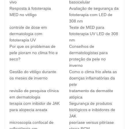
vivo
basocelular
Resposta à fototerapia
Avaliação de segurança da
MED no vitiligo
fototerapia com LED de
308 nm
controle de dose em
Teste de MED para
dermatologia com
fototerapia UV LED de 308
fototerapia UV
nm
Por que os problemas de
Conselhos de
pele pioram no clima frio e
dermatologistas para
seco?
proteção da pele no
inverno
Gestão do vitiligo durante
Como o clima frio afeta as
os meses de inverno
doenças inflamatórias da
pele
revisão de pesquisa clínica
tratamento da dermatite
em dermatologia
atópica
terapia com inibidor de JAK
Segurança de produtos
para alopecia areata
biológicos e inibidores de
JAK
microscopia confocal de
psoríase versus pitiríase
reflectância em
rósea RCM