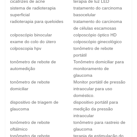
cicatrizes de acne
terapia de luz LED
sistema de radioterapia
tratamento do carcinoma
superficial
basocelular
radioterapia para queloides
tratamento do carcinoma
de células escamosas
colposcópio binocular
colposcópio óptico HD
exame do colo do útero
colposcópio ginecológico
colposcopia hpv
tonômetro de rebote
portátil
tonômetro de rebote de
Tonômetro domiciliar para
automedição
monitoramento de
glaucoma
tonômetro de rebote
Monitor portátil de pressão
domiciliar
intraocular para uso
doméstico.
dispositivo de triagem de
dispositivo portátil para
glaucoma
medição da pressão
intraocular
tonômetro de rebote
tonômetro para rastreio de
oftálmico
glaucoma
tonômetro de rebote
terapia de estimulação do