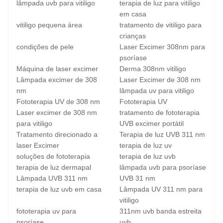
lâmpada uvb para vitiligo
terapia de luz para vitiligo
em casa
vitiligo pequena área
tratamento de vitiligo para
crianças
condições de pele
Laser Excimer 308nm para
psoríase
Máquina de laser excimer
Derma 308nm vitiligo
Lâmpada excimer de 308
Laser Excimer de 308 nm
nm
lâmpada uv para vitiligo
Fototerapia UV de 308 nm
Fototerapia UV
Laser excimer de 308 nm
tratamento de fototerapia
para vitiligo
UVB excimer portátil
Tratamento direcionado a
Terapia de luz UVB 311 nm
laser Excimer
terapia de luz uv
soluções de fototerapia
terapia de luz uvb
terapia de luz dermapal
lâmpada uvb para psoríase
Lâmpada UVB 311 nm
UVB 31 nm
terapia de luz uvb em casa
Lâmpada UV 311 nm para
vitiligo
fototerapia uv para
311nm uvb banda estreita
psoríase
uvb