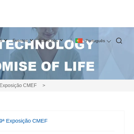
S
Eventos
Sobre nós
Português
9ª Exposição CMEF
>
 89ª Exposição CMEF