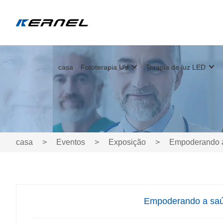
casa
Fototerapia UV
Terapia de luz LED
casa
>
Eventos
>
Exposição
>
Empoderando a 
Empoderando a saúd