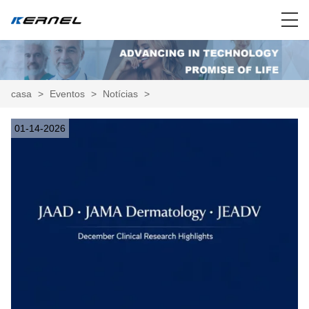
casa
>
Eventos
>
Notícias
>
01-14-2026