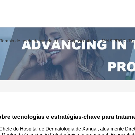
Terapia de perda de cabelo LLLT
Colposcópio
MAIS PRODUTO
bre tecnologias e estratégias-chave para tratam
Chefe do Hospital de Dermatologia de Xangai, atualmente Diret
, Diretor da Associação Fotodinâmica Internacional, Especiali