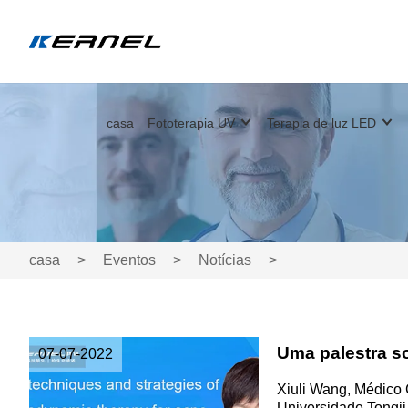
casa
Fototerapia UV
Terapia de luz LED
casa
>
Eventos
>
Notícias
>
Uma palestra so
07-07-2022
Xiuli Wang, Médico 
Universidade Tongji