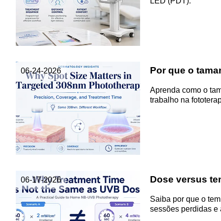
LED (PDT).
Por que o tama
06-24-2026
Aprenda como o tama
trabalho na fototera
Dose versus tem
06-17-2026
Saiba por que o tem
sessões perdidas e 