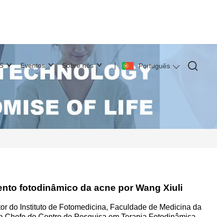
S
Eventos
Sobre nós
Português
ento fotodinâmico da acne por Wang Xiuli
or do Instituto de Fotomedicina, Faculdade de Medicina da
sta Chefe do Centro de Pesquisa em Terapia Fotodinâmica