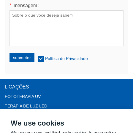
*
mensagem :
submeter
Política de Privacidade
LIGAÇÕES
FOTOTERAPIA UV
TERAPIA DE LUZ LED
Terapia para queda de cabelo LLLT
We use cookies
COLPOSCÓPIO
We use our own and third-party cookies to personalize