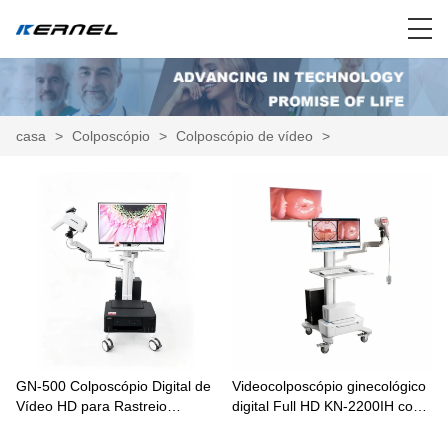
casa
>
Colposcópio
>
Colposcópio de vídeo
>
GN-500 Colposcópio Digital de
Videocolposcópio ginecológico
Vídeo HD para Rastreio
digital Full HD KN-2200IH com
Cervical e Exame Ginecológico
telas duplas opcionais