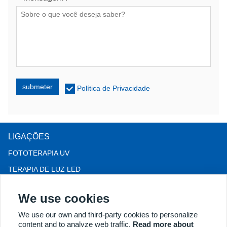
submeter
Política de Privacidade
LIGAÇÕES
FOTOTERAPIA UV
TERAPIA DE LUZ LED
Terapia para queda de cabelo LLLT
We use cookies
COLPOSCÓPIO
We use our own and third-party cookies to personalize
MAIS PRODUTOS
content and to analyze web traffic.
Read more about