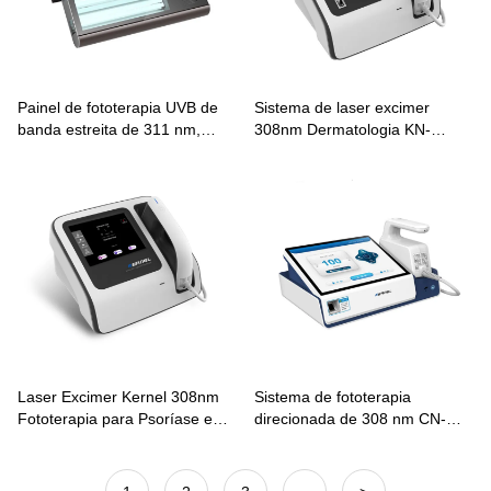
Painel de fototerapia UVB de
Sistema de laser excimer
banda estreita de 311 nm,
308nm Dermatologia KN-
unidade residencial KN-
5000D Tratamento direcionado
4006A/BL2
para vitiligo
Laser Excimer Kernel 308nm
Sistema de fototerapia
Fototerapia para Psoríase e
direcionada de 308 nm CN-
Vitiligo KN-5000C
308E para vitiligo e psoríase