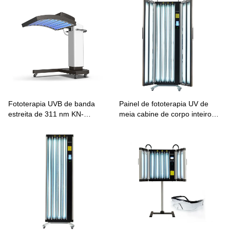
Fototerapia UVB de banda
Painel de fototerapia UV de
estreita de 311 nm KN-
meia cabine de corpo inteiro
4002A/B/AB
para vitiligo psoríase KN-
4004A/B/AB