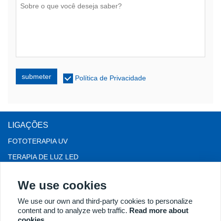
submeter
Política de Privacidade
LIGAÇÕES
FOTOTERAPIA UV
TERAPIA DE LUZ LED
Terapia para queda de cabelo LLLT
We use cookies
COLPOSCÓPIO
We use our own and third-party cookies to personalize
MAIS PRODUTOS
content and to analyze web traffic.
Read more about
Copyright® 2018 Kernel Medical Equipment Co.,LTD. Endereço
cookies