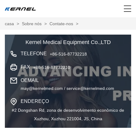
casa
>
Sobre nós
>
Contate-nos
>
Kernel Medical Equipment Co.,LTD
TELEFONE
+86-516-87732218
FAX
+86-516-87732210
OEMAIL
may@kernelmed.com / service@kernelmed.com
ENDEREÇO
#2 Dongshan Rd, zona de desenvolvimento econômico de
Xuzhou, Xuzhou 221004, JS, China