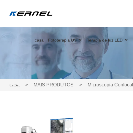
casa
Fototerapia UV
Terapia de luz LED
casa
>
MAIS PRODUTOS
>
Microscopia Confocal