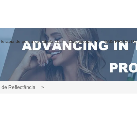
Terapia de perda de cabelo LLLT
Colposcópio
MAIS PRODUTO
 de Reflectância
>