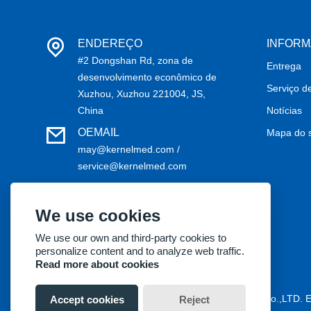
ENDEREÇO
INFOR
#2 Dongshan Rd, zona de
Entrega
desenvolvimento econômico de
Serviço d
Xuzhou, Xuzhou 221004, JS,
China
Notícias
OEMAIL
Mapa do s
may@kernelmed.com /
service@kernelmed.com
TELEFONE
+86-516-87732218
We use cookies
We use our own and third-party cookies to
personalize content and to analyze web traffic.
Read more about cookies
Copyright® 2018 Kernel Medical Equipment Co.,LTD. 
Accept cookies
Reject