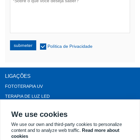
submeter
Política de Privacidade
LIGAÇÕES
FOTOTERAPIA UV
TERAPIA DE LUZ LED
Terapia para queda de cabelo LLLT
We use cookies
COLPOSCÓPIO
We use our own and third-party cookies to personalize
MAIS PRODUTOS
content and to analyze web traffic.
Read more about
Copyright® 2018 Kernel Medical Equipment Co.,LTD. Endereço
cookies