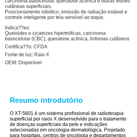
carcinoma basocelular, queratose actínica e outras lesões
cutâneas superficiais.
Posicionamento robótico, emissão de radiação estável e
controle inteligente por tela sensível ao toque.
Indica??es:
Queloides e cicatrizes hipertróficas, carcinoma
basocelular (CBC), queratose actínica, linfomas cutâneos
Certifica??o:
CFDA
Fonte de luz:
Raio X
OEM:
Disponível
Resumo introdutório
O XT-5601 é um sistema profissional de radioterapia
superficial por raios X desenvolvido para o tratamento
de doenças superficiais da pele e indicações
selecionadas em oncologia dermatológica. Projetado
para hospitais, centros de oncologia e departamentos