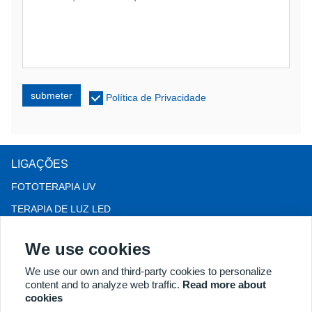
submeter
Política de Privacidade
LIGAÇÕES
FOTOTERAPIA UV
TERAPIA DE LUZ LED
Terapia para queda de cabelo LLLT
We use cookies
COLPOSCÓPIO
We use our own and third-party cookies to personalize
MAIS PRODUTOS
content and to analyze web traffic.
Read more about
Copyright® 2018 Kernel Medical Equipment Co.,LTD. Endereço
cookies
da empresa: #2 Dongshan Rd, Zona de Desenvolvimento