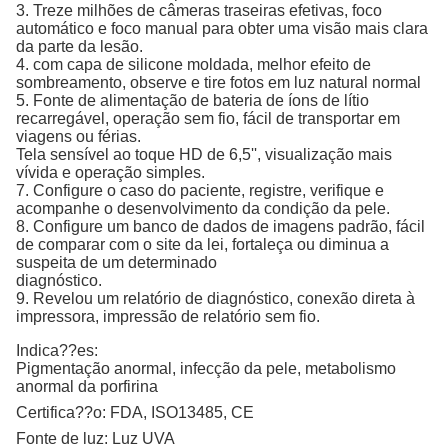
3. Treze milhões de câmeras traseiras efetivas, foco
automático e foco manual para obter uma visão mais clara
da parte da lesão.
4. com capa de silicone moldada, melhor efeito de
sombreamento, observe e tire fotos em luz natural normal
5. Fonte de alimentação de bateria de íons de lítio
recarregável, operação sem fio, fácil de transportar em
viagens ou férias.
Tela sensível ao toque HD de 6,5'', visualização mais
vívida e operação simples.
7. Configure o caso do paciente, registre, verifique e
acompanhe o desenvolvimento da condição da pele.
8. Configure um banco de dados de imagens padrão, fácil
de comparar com o site da lei, fortaleça ou diminua a
suspeita de um determinado
diagnóstico.
9. Revelou um relatório de diagnóstico, conexão direta à
impressora, impressão de relatório sem fio.
Indica??es:
Pigmentação anormal, infecção da pele, metabolismo
anormal da porfirina
Certifica??o:
FDA, ISO13485, CE
Fonte de luz:
Luz UVA