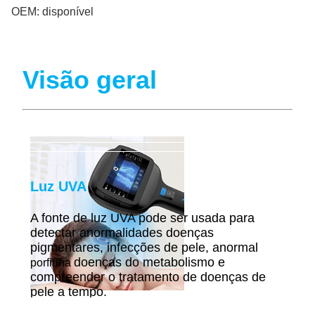
OEM:
disponível
Visão geral
Luz UVA
A fonte de luz UVA pode ser usada para
detectar anormalidades
doenças
pigmentares, infecções de pele, anormal
doenças do metabolismo e
porfirina
compreender o tratamento de doenças de
pele a tempo.