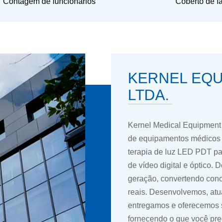
Contagem de funcionários
Coberto de f
KERNEL EQU
LTDA.
Kernel Medical Equipment C
de equipamentos médicos a
terapia de luz LED PDT par
de vídeo digital e óptico.
geração, convertendo conc
reais. Desenvolvemos, atu
entregamos e oferecemos 
fornecendo o que você pre