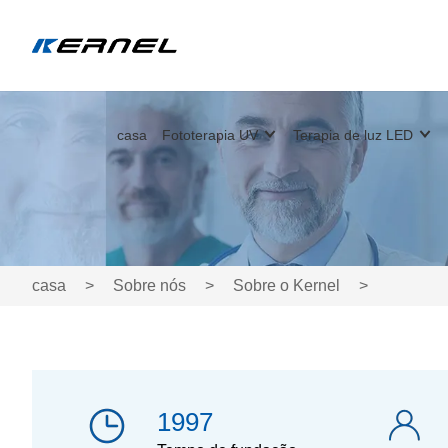
casa
Fototerapia UV
Terapia de luz LED
casa
>
Sobre nós
>
Sobre o Kernel
>
1997