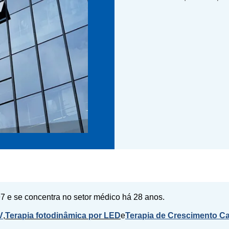
7 e se concentra no setor médico há 28 anos.
V
,
Terapia fotodinâmica por LED
e
Terapia de Crescimento Ca