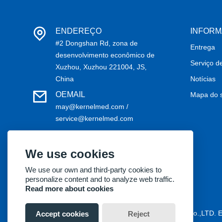
ENDEREÇO
INFOR
#2 Dongshan Rd, zona de
Entrega
desenvolvimento econômico de
Serviço d
Xuzhou, Xuzhou 221004, JS,
China
Notícias
OEMAIL
Mapa do s
may@kernelmed.com /
service@kernelmed.com
TELEFONE
+86-516-87732218
We use cookies
We use our own and third-party cookies to
personalize content and to analyze web traffic.
Read more about cookies
Copyright® 2018 Kernel Medical Equipment Co.,LTD. 
Accept cookies
Reject