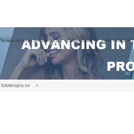
Terapia de perda de cabelo LLLT
Colposcópio
MAIS PRODUTO
fototerapia uv
>