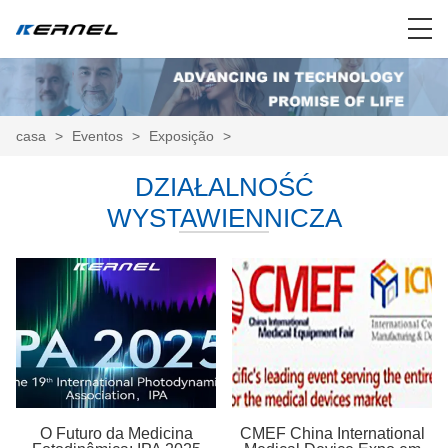
casa
>
Eventos
>
Exposição
>
DZIAŁALNOŚĆ
WYSTAWIENNICZA
O Futuro da Medicina
CMEF China International