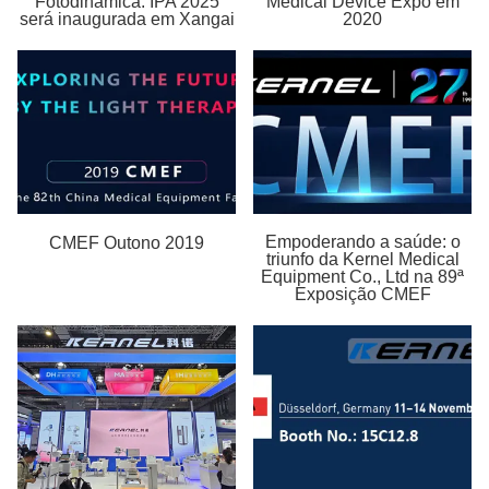
Fotodinâmica: IPA 2025
Medical Device Expo em
será inaugurada em Xangai
2020
Empoderando a saúde: o
CMEF Outono 2019
triunfo da Kernel Medical
Equipment Co., Ltd na 89ª
Exposição CMEF