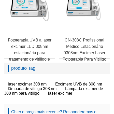
Fototerapia UVB a laser
CN-308C Profissional
excimer LED 308nm
Médico Estacionário
estacionária para
0308nm Excimer Laser
tratamento de vitiligo e
Fototerapia Para Vitiligo
psoríase CN-308D
Psoríase
produto Tag
laser excimer 308 nm
Excímero UVB de 308 nm
lâmpada de vitiligo 308 nm
Lâmpada excimer de
308 nm para vitiligo
laser excimer
Obter o preço mais recente? Responderemos o