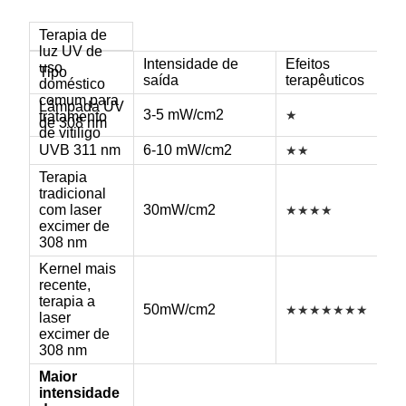
Terapia de
luz UV de
Intensidade de
Efeitos
uso
Tipo
saída
terapêuticos
doméstico
comum para
Lâmpada UV
3-5 mW/cm2
★
tratamento
de 308 nm
de vitiligo
UVB 311 nm
6-10 mW/cm2
★
★
Terapia
tradicional
com laser
30mW/cm2
★
★
★
★
excimer de
308 nm
Kernel mais
recente,
terapia a
50mW/cm2
★
★
★
★
★
★
★
laser
excimer de
308 nm
Maior
intensidade