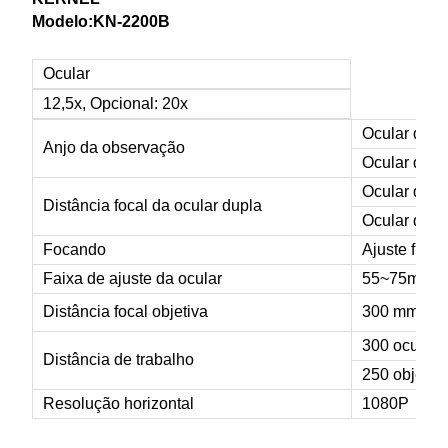
Modelo:KN-2200B
Ocular
12,5x, Opcional: 20x
Ocular de 4
Anjo da observação
Ocular de 0°
Ocular de 
Distância focal da ocular dupla
Ocular de 
Focando
Ajuste fino,
Faixa de ajuste da ocular
55~75mm
Distância focal objetiva
300 mm, op
300 ocular
Distância de trabalho
250 objetiv
Resolução horizontal
1080P