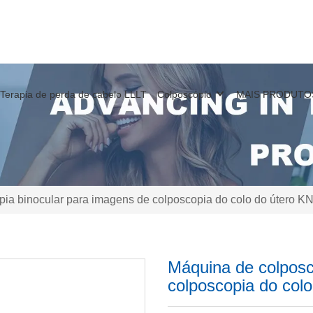
Terapia de perda de cabelo LLLT
Colposcópio
MAIS PRODUTO
ia binocular para imagens de colposcopia do colo do útero K
Máquina de colposc
colposcopia do col