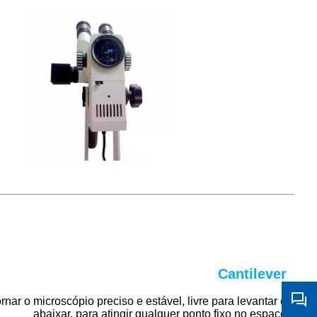
Cantilever
rnar o microscópio preciso e estável, livre para levantar e
abaixar, para atingir qualquer ponto fixo no espaço