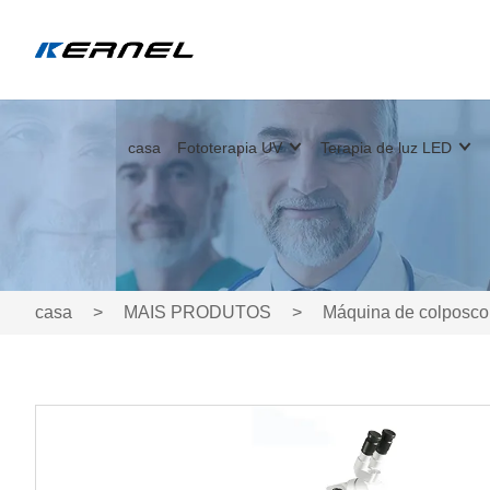
casa
Fototerapia UV
Terapia de luz LED
casa
>
MAIS PRODUTOS
>
Máquina de colposcop