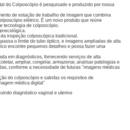
tal do Colposcópio é pesquisado e produzido por nossa
mento de estação de trabalho de imagem que combina
olposcópio elétrico. É um novo produto que reúne
 e tecnologia de colposcópio.
ginecológica.
e da inspeção colposcópica tradicional.
rapassa o limite do tubo óptico, e imagens ampliadas de alta
ico encontre pequenos detalhes e possa fazer uma
sada em diagnósticos, fornecendo serviços de alta
letar, ampliar, congelar, armazenar, analisar patologias e
das, conforme a necessidade de futuras "imagens médicas
ão do colposcópio e satisfaz os requisitos de
magem médica digital"
uindo diagnóstico vaginal e uterino