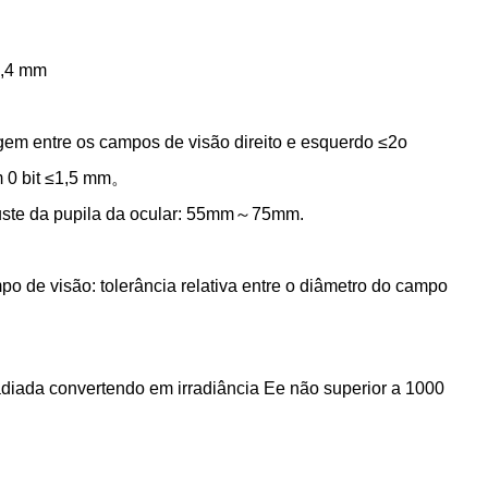
0,4 mm
agem entre os campos de visão direito e esquerdo ≤2o
 em 0 bit ≤1,5 mm。
 ajuste da pupila da ocular: 55mm～75mm.
po de visão: tolerância relativa entre o diâmetro do campo
radiada convertendo em irradiância Ee não superior a 1000