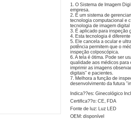
1. O Sistema de Imagem Digi
empresa.
2. É um sistema de gerencia
tecnologia computacional e c
tecnologia de imagem digital
3. É aplicado para inspeção 
4. Esta tecnologia é diferent
5. Ele cancela a ocular e ult
potência permitem que o méd
inspeção colposcópica.
6. A tela é ótima. Pode ser u
qualidade aos médicos para co
imprimir as imagens observa
digitais" e pacientes.
7. Melhora a função de inspeç
desenvolvimento da futura "i
Indica??es:
Ginecológico Incl
Certifica??o:
CE, FDA
Fonte de luz:
Luz LED
OEM:
disponível