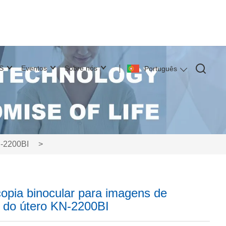
S
Eventos
Sobre nós
Português
N-2200BI
>
opia binocular para imagens de
o do útero KN-2200BI