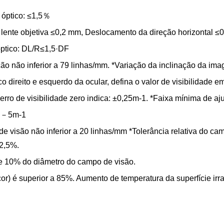
a óptico: ≤1,5％
 lente objetiva ≤0,2 mm, Deslocamento da direção horizontal ≤
 óptico: DL/R≤1,5·DF
o não inferior a 79 linhas/mm. *Variação da inclinação da im
co direito e esquerdo da ocular, defina o valor de visibilidade
, erro de visibilidade zero indica: ±0,25m-1. *Faixa mínima de
-1～－5m-1
 visão não inferior a 20 linhas/mm *Tolerância relativa do cam
 2,5%.
e 10% do diâmetro do campo de visão.
cor) é superior a 85%. Aumento de temperatura da superfície ir