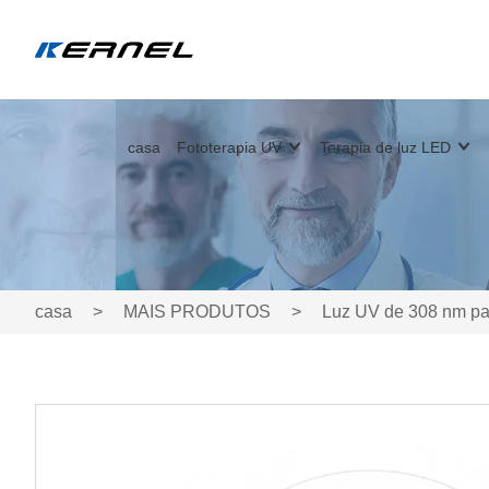
casa
Fototerapia UV
Terapia de luz LED
casa
>
MAIS PRODUTOS
>
Luz UV de 308 nm par