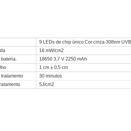
9 LEDs de chip único
Cor cinza-308nm UV
ída
16 mW/cm2
bateria.
18650 3,7 V 2250 mAh
lho
1 cm ± 0,5 cm
tratamento
30 minutos
ratamento
5J/cm2