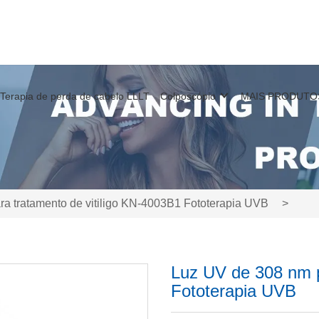
Terapia de perda de cabelo LLLT
Colposcópio
MAIS PRODUTO
a tratamento de vitiligo KN-4003B1 Fototerapia UVB
>
Luz UV de 308 nm p
Fototerapia UVB