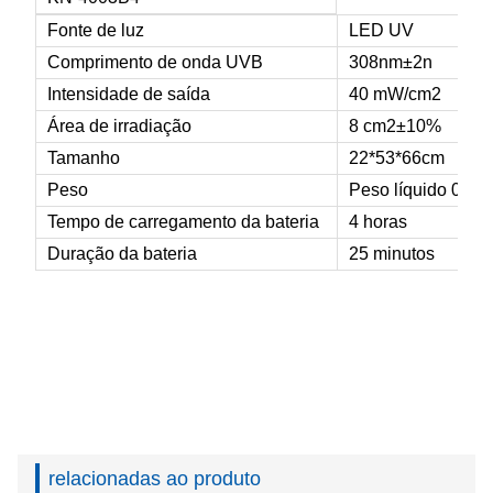
Fonte de luz
LED UV
Comprimento de onda UVB
308nm±2n
Intensidade de saída
40
mW/
cm
2
Área de irradiação
8 cm
2
±
10%
Tamanho
22*53*66cm
Peso
Peso líquido 0,3 k
Tempo de carregamento da bateria
4 horas
Duração da bateria
25 minutos
relacionadas ao produto