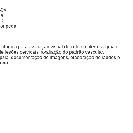
40×
al
60°
or pedal
lógica para avaliação visual do colo do útero, vagina e
e lesões cervicais, avaliação do padrão vascular,
iópsia, documentação de imagens, elaboração de laudos e
rio.