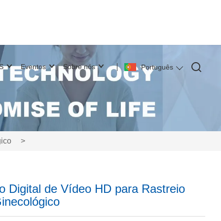
S
Eventos
Sobre nós
Português
gico
>
 Digital de Vídeo HD para Rastreio
inecológico