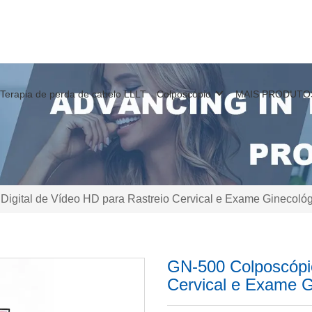
Terapia de perda de cabelo LLLT
Colposcópio
MAIS PRODUTO
igital de Vídeo HD para Rastreio Cervical e Exame Ginecoló
GN-500 Colposcópio
Cervical e Exame G