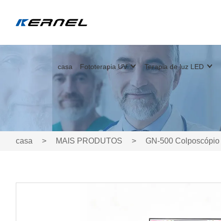
casa
Fototerapia UV
Terapia de luz LED
casa
>
MAIS PRODUTOS
>
GN-500 Colposcópio D