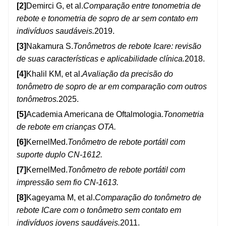
[2]
Demirci G, et al.
Comparação entre tonometria de
rebote e tonometria de sopro de ar sem contato em
indivíduos saudáveis.
2019.
[3]
Nakamura S.
Tonômetros de rebote Icare: revisão
de suas características e aplicabilidade clínica.
2018.
[4]
Khalil KM, et al.
Avaliação da precisão do
tonômetro de sopro de ar em comparação com outros
tonômetros.
2025.
[5]
Academia Americana de Oftalmologia.
Tonometria
de rebote em crianças OTA.
[6]
KernelMed.
Tonômetro de rebote portátil com
suporte duplo CN-1612.
[7]
KernelMed.
Tonômetro de rebote portátil com
impressão sem fio CN-1613.
[8]
Kageyama M, et al.
Comparação do tonômetro de
rebote ICare com o tonômetro sem contato em
indivíduos jovens saudáveis.
2011.