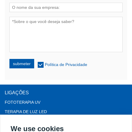
submeter
Política de Privacidade
LIGAÇÕES
FOTOTERAPIA UV
TERAPIA DE LUZ LED
Terapia para queda de cabelo LLLT
We use cookies
COLPOSCÓPIO