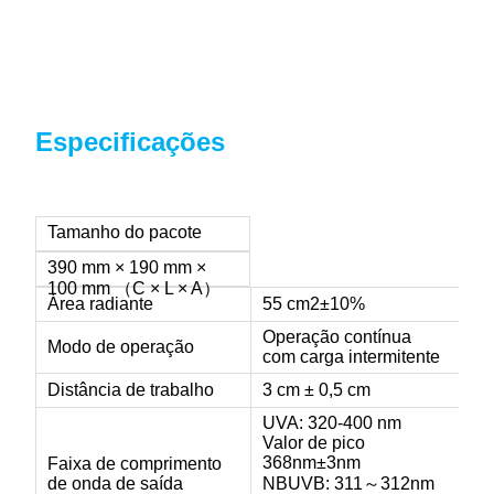
Especificações
Tamanho do pacote
390 mm × 190 mm ×
100 mm （C × L × A）
Área radiante
55 cm2±10%
Operação contínua
Modo de operação
com carga intermitente
Distância de trabalho
3 cm ± 0,5 cm
UVA: 320-400 nm
Valor de pico
368nm±3nm
Faixa de comprimento
de onda de saída
NBUVB: 311～312nm