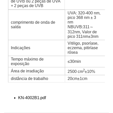
de UVB ou 2 peças de UVA
+ 2 peças de UVB
UVA: 320-400 nm,
pico 368 nm ± 3
nm
comprimento de onda de
saída
NBUVB:311～
312nm, Valor de
pico 311nm±3nm
Vitiligo, psoríase,
Indicações
eczema, pitiríase
rósea
Tempo máximo de
≤30min
exposição
2
Área de irradiação
2500 cm
±10%
distância de trabalho
20cm±1cm
KN-4002B1.pdf