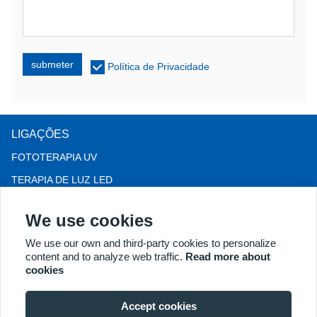
submeter
Política de Privacidade
LIGAÇÕES
FOTOTERAPIA UV
TERAPIA DE LUZ LED
Terapia para queda de cabelo LLLT
We use cookies
COLPOSCÓPIO
We use our own and third-party cookies to personalize
MAIS PRODUTOS
content and to analyze web traffic.
Read more about
Copyright® 2018 Kernel Medical Equipment Co.,LTD. Endereço
cookies
da empresa: #2 Dongshan Rd, Zona de Desenvolvimento
Econômico de Xuzhou, Xuzhou 221004, JS, China. E-mail:
Accept cookies
may@kernelmed.com