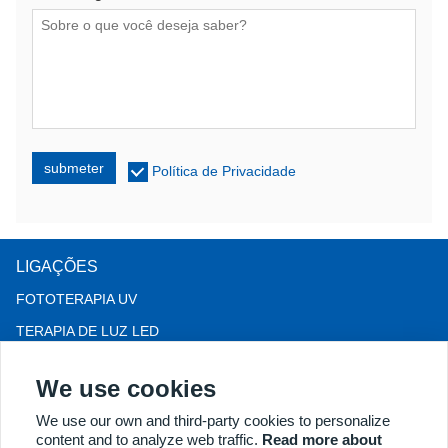
submeter
Política de Privacidade
LIGAÇÕES
FOTOTERAPIA UV
TERAPIA DE LUZ LED
Terapia para queda de cabelo LLLT
We use cookies
COLPOSCÓPIO
We use our own and third-party cookies to personalize
MAIS PRODUTOS
content and to analyze web traffic.
Read more about