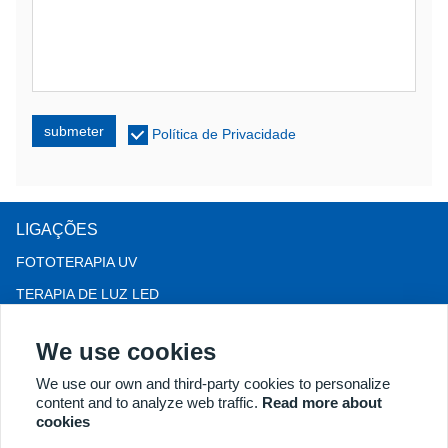
submeter
Política de Privacidade
LIGAÇÕES
FOTOTERAPIA UV
TERAPIA DE LUZ LED
Terapia para queda de cabelo LLLT
We use cookies
COLPOSCÓPIO
We use our own and third-party cookies to personalize
MAIS PRODUTOS
content and to analyze web traffic.
Read more about
Copyright® 2018 Kernel Medical Equipment Co.,LTD. Endereço
cookies
da empresa: #2 Dongshan Rd, Zona de Desenvolvimento